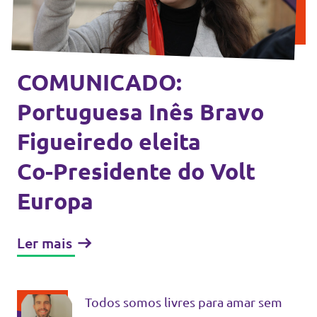
Eventos
COMUNICADO:
Junta-te ao Volt!
Portuguesa Inês Bravo
Figueiredo eleita
Co-Presidente do Volt
Depressão Kristin
Europa
Ler mais
Fazer donativo
Contactos
Todos somos livres para amar sem