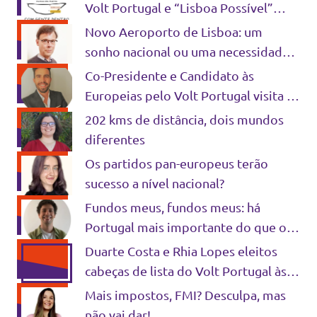
Volt Portugal e “Lisboa Possível”
abrem rua dos Mastros em Lisboa
Novo Aeroporto de Lisboa: um
sonho nacional ou uma necessidade
real?
Co-Presidente e Candidato às
Europeias pelo Volt Portugal visita o
Distrito de Beja
202 kms de distância, dois mundos
diferentes
Os partidos pan-europeus terão
sucesso a nível nacional?
Fundos meus, fundos meus: há
Portugal mais importante do que o
meu?
Duarte Costa e Rhia Lopes eleitos
cabeças de lista do Volt Portugal às
Europeias de 2024
Mais impostos, FMI? Desculpa, mas
não vai dar!