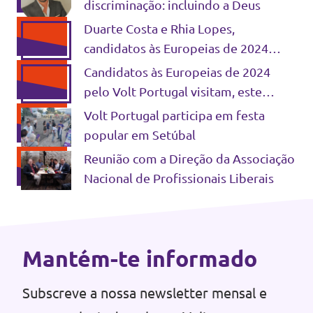
discriminação: incluindo a Deus
Duarte Costa e Rhia Lopes,
candidatos às Europeias de 2024
pelo Volt Portugal, visitam Figueira
Candidatos às Europeias de 2024
da Foz para tratar problemas
pelo Volt Portugal visitam, este
regionais e ambientais
Sábado (22), a Figueira da Foz
Volt Portugal participa em festa
popular em Setúbal
Reunião com a Direção da Associação
Nacional de Profissionais Liberais
Mantém-te informado
Subscreve a nossa newsletter mensal e