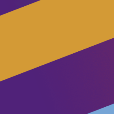
Eventos
Junta-te ao Volt!
Depressão Kristin
Fazer donativo
Contactos