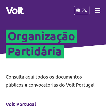
Fechar
Fechar
Organização
Outros capítulos do Volt
Volt Espanha
Partidária
Políticas
Volt Países Baixos
Volt Alemanha
Sobre o Volt
Consulta aqui todos os documentos
Volt Bélgica
Pessoas
públicos e convocatórias do Volt Portugal.
Volt França
Notícias
Volt Portugal