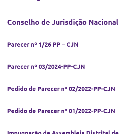
Eventos
Conselho de Jurisdição Nacional
Junta-te ao Volt!
Parecer nº 1/26 PP – CJN
Parecer nº 03/2024-PP-CJN
Depressão Kristin
Pedido de Parecer nº 02/2022-PP-CJN
Pedido de Parecer nº 01/2022-PP-CJN
Fazer donativo
Contactos
Impugnação de Assembleia Distrital de