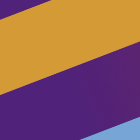
Eventos
Junta-te ao Volt!
Depressão Kristin
Fazer donativo
Contactos