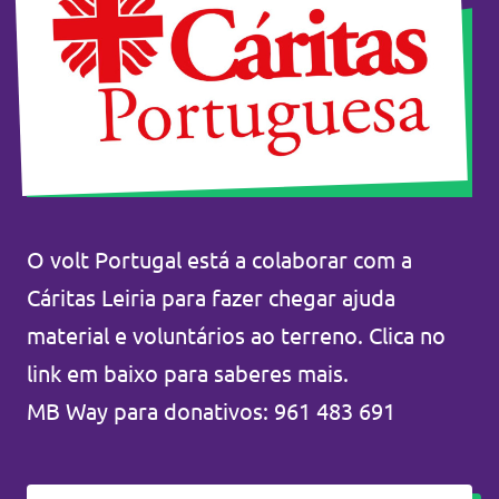
Eventos
Junta-te ao Volt!
O volt Portugal está a colaborar com a
Depressão Kristin
Cáritas Leiria para fazer chegar ajuda
material e voluntários ao terreno. Clica no
link em baixo para saberes mais.
MB Way para donativos: 961 483 691
Fazer donativo
Contactos