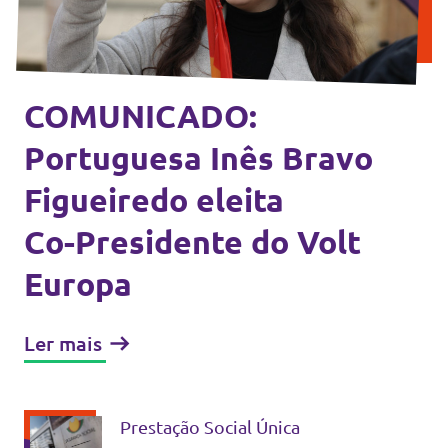
Eventos
COMUNICADO:
Junta-te ao Volt!
Portuguesa Inês Bravo
Figueiredo eleita
Co-Presidente do Volt
Depressão Kristin
Europa
Ler mais
Fazer donativo
Contactos
Prestação Social Única