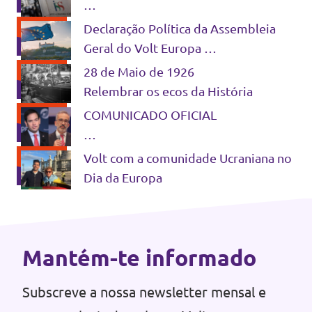
É possível simplificar sem
Declaração Política da Assembleia
criminalizar - Não se combate fraude
Geral do Volt Europa
com estigma
Bratislava, 13 e 14 de Junho de 2026
28 de Maio de 1926
Relembrar os ecos da História
COMUNICADO OFICIAL
CASO DAS LAJES
Volt com a comunidade Ucraniana no
Dia da Europa
Portugal precisa de soberania
europeia e não de dependência
estratégica
Mantém-te informado
Subscreve a nossa newsletter mensal e