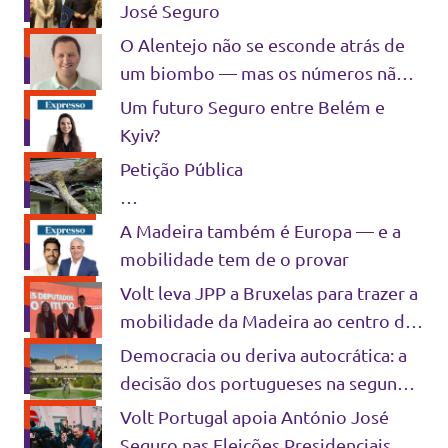
José Seguro
O Alentejo não se esconde atrás de
um biombo — mas os números não
mentem
Um futuro Seguro entre Belém e
Kyiv?
Petição Pública
Por uma política de proteção civil
A Madeira também é Europa — e a
preventiva, tecnologicamente
mobilidade tem de o provar
avançada e orientada à segurança da
Volt leva JPP a Bruxelas para trazer a
população
mobilidade da Madeira ao centro da
agenda europeia
Democracia ou deriva autocrática: a
decisão dos portugueses na segunda
volta
Volt Portugal apoia António José
Seguro nas Eleições Presidenciais