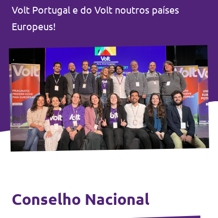
Volt Portugal e do Volt noutros países
Eventos
Europeus!
Junta-te ao Volt!
Depressão Kristin
Fazer donativo
Conselho Nacional
Contactos