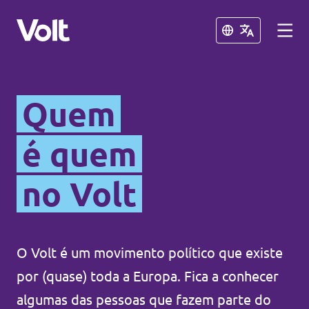
Fechar
Fechar
Outros capítulos do Volt
Quem
Volt Espanha
é quem
Políticas
Volt Países Baixos
no Volt
Volt Alemanha
Sobre o Volt
Volt Bélgica
Pessoas
O Volt é um movimento político que existe
Volt França
por (quase) toda a Europa. Fica a conhecer
Notícias
algumas das pessoas que fazem parte do