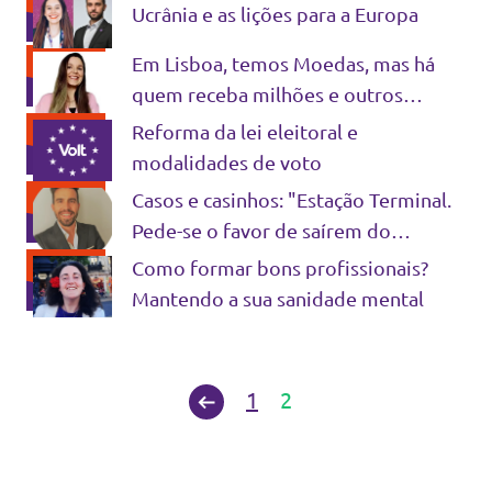
Ucrânia e as lições para a Europa
Em Lisboa, temos Moedas, mas há
quem receba milhões e outros
tostões
Reforma da lei eleitoral e
modalidades de voto
Casos e casinhos: "Estação Terminal.
Pede-se o favor de saírem do
comboio"
Como formar bons profissionais?
Mantendo a sua sanidade mental
1
2