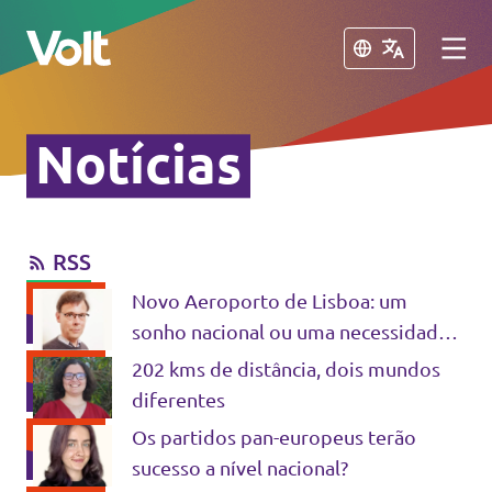
Fechar
Fechar
Notícias
Outros capítulos do Volt
Volt Espanha
RSS
Políticas
Volt Países Baixos
Novo Aeroporto de Lisboa: um
Volt Alemanha
Sobre o Volt
sonho nacional ou uma necessidade
real?
Volt Bélgica
202 kms de distância, dois mundos
Pessoas
diferentes
Volt França
Os partidos pan-europeus terão
sucesso a nível nacional?
Notícias