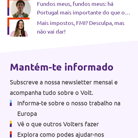
Fundos meus, fundos meus: há
Eventos
Portugal mais importante do que o
meu?
Mais impostos, FMI? Desculpa, mas
não vai dar!
Junta-te ao Volt!
Mantém-te informado
Depressão Kristin
Subscreve a nossa newsletter mensal e
acompanha tudo sobre o Volt.
Informa-te sobre o nosso trabalho na
Europa
Fazer donativo
Vê o que outros Volters fazer
Contactos
Explora como podes ajudar-nos