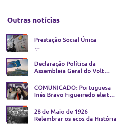
Outras notícias
Prestação Social Única
É possível simplificar sem
criminalizar - Não se combate
Declaração Política da
fraude com estigma
Assembleia Geral do Volt
Europa
Bratislava, 13 e 14 de Junho
COMUNICADO: Portuguesa
de 2026
Inês Bravo Figueiredo eleita
Co-Presidente do Volt Europa
28 de Maio de 1926
Relembrar os ecos da História