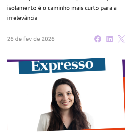
isolamento é o caminho mais curto para a
Eventos
irrelevância
26 de fev de 2026
Junta-te ao Volt!
Depressão Kristin
Fazer donativo
Contactos