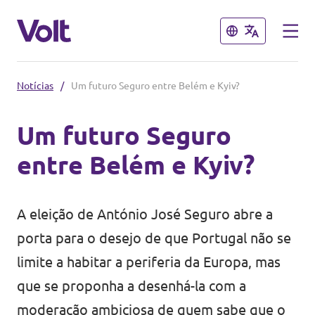
Fechar
Fechar
Notícias
/
Um futuro Seguro entre Belém e Kyiv?
Outros capítulos do Volt
Um futuro Seguro
Volt Espanha
entre Belém e Kyiv?
Políticas
Volt Países Baixos
Volt Alemanha
Sobre o Volt
A eleição de António José Seguro abre a
Volt Bélgica
porta para o desejo de que Portugal não se
Pessoas
limite a habitar a periferia da Europa, mas
Volt França
que se proponha a desenhá-la com a
Notícias
moderação ambiciosa de quem sabe que o