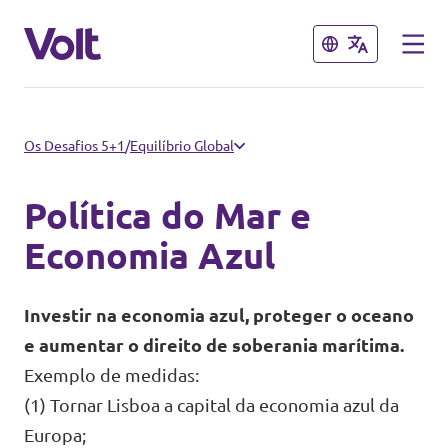
Fechar
Fechar
Outros capítulos do Volt
Os Desafios 5+1
/
Equilíbrio Global
Volt Espanha
Política do Mar e
Políticas
Volt Países Baixos
Economia Azul
Volt Alemanha
Sobre o Volt
Investir na economia azul, proteger o oceano
Volt Bélgica
e aumentar o direito de soberania marítima.
Pessoas
Exemplo de medidas:
Volt França
(1) Tornar Lisboa a capital da economia azul da
Notícias
Europa;