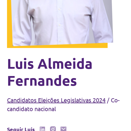
Eventos
Junta-te ao Volt!
Luis Almeida
Depressão Kristin
Fernandes
Candidatos Eleições Legislativas 2024
/
Co-
candidato nacional
Fazer donativo
Contactos
Seguir Luís