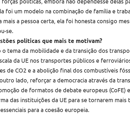
 forças políticas, embora não dependesse delas 
 Ela foi um modelo na combinação de família e trab
a mais a pessoa certa, ela foi honesta consigo m
ou-se.
stões políticas que mais te motivam?
 o tema da mobilidade e da transição dos transpo
scala da UE nos transportes públicos e ferroviários
es de CO2 e a abolição final dos combustíveis fóss
outro lado, reforçar a democracia através da tran
romoção de formatos de debate europeus (CoFE) e in
a das instituições da UE para se tornarem mais 
essenciais para a coesão europeia.