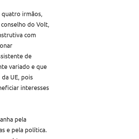
 quatro irmãos,
conselho do Volt,
nstrutiva com
ionar
sistente de
nte variado e que
a da UE, pois
eficiar interesses
panha pela
 e pela política.