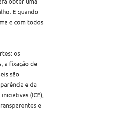
para obter uma
alho. E quando
esma e com todos
rtes: os
, a fixação de
eis são
sparência e da
iciativas (ICE),
transparentes e