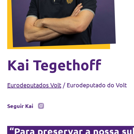
Eventos
Junta-te ao Volt!
Kai Tegethoff
Depressão Kristin
Eurodeputados Volt
/
Eurodeputado do Volt
Seguir Kai
Fazer donativo
Contactos
“Para preservar a nossa su