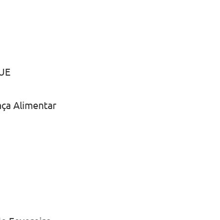
-UE
nça Alimentar