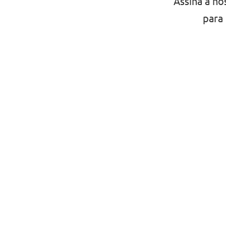
Assina a no
para