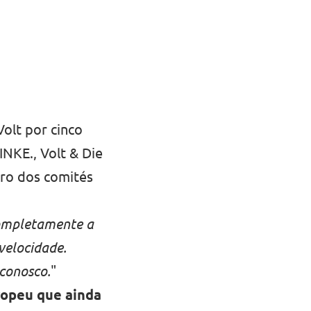
olt por cinco
NKE., Volt & Die
ro dos comités
completamente a
velocidade.
 conosco.
"
ropeu que ainda