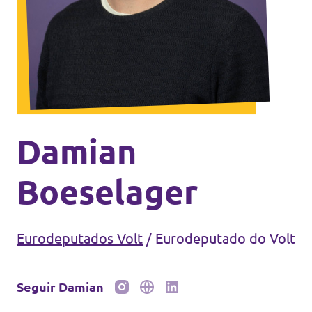
Eventos
Junta-te ao Volt!
Damian
Depressão Kristin
Boeselager
Eurodeputados Volt
/
Eurodeputado do Volt
Fazer donativo
Seguir Damian
Contactos