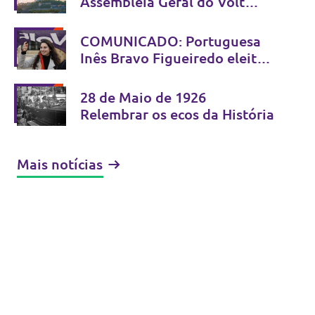
Assembleia Geral do Volt
Europa
Bratislava, 13 e 14 de Junho
COMUNICADO: Portuguesa
de 2026
Inês Bravo Figueiredo eleita
Co-Presidente do Volt Europa
28 de Maio de 1926
Relembrar os ecos da História
Mais notícias