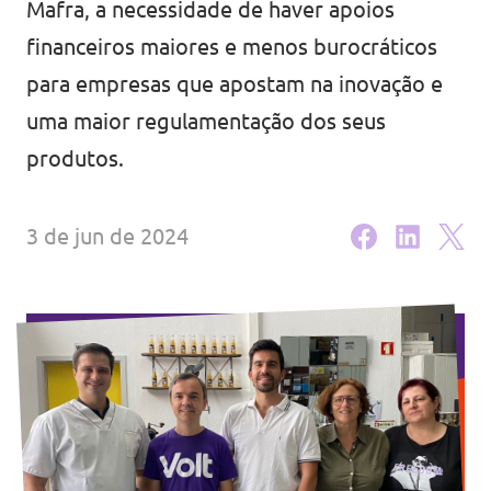
Mafra, a necessidade de haver apoios
Eventos
financeiros maiores e menos burocráticos
para empresas que apostam na inovação e
uma maior regulamentação dos seus
produtos.
Junta-te ao Volt!
3 de jun de 2024
Depressão Kristin
Fazer donativo
Contactos