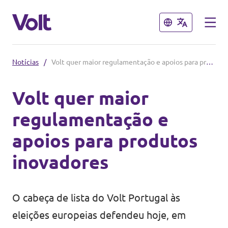
Fechar
Fechar
Notícias
/
Volt quer maior regulamentação e apoios para produtos inovadores
Outros capítulos do Volt
Volt quer maior
Volt Espanha
regulamentação e
Políticas
Volt Países Baixos
apoios para produtos
Volt Alemanha
Sobre o Volt
inovadores
Volt Bélgica
Pessoas
Volt França
O cabeça de lista do Volt Portugal às
eleições europeias defendeu hoje, em
Notícias