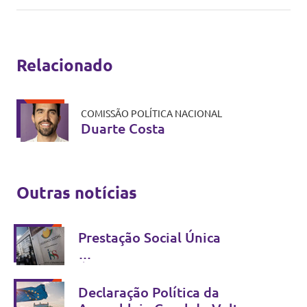
Relacionado
COMISSÃO POLÍTICA NACIONAL
Duarte Costa
Outras notícias
Prestação Social Única
É possível simplificar sem
criminalizar - Não se combate
Declaração Política da
fraude com estigma