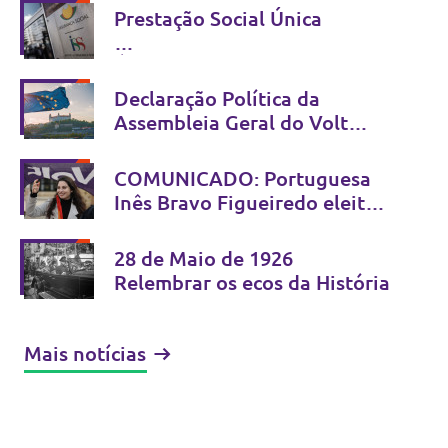
Prestação Social Única
É possível simplificar sem
criminalizar - Não se combate
Declaração Política da
fraude com estigma
Assembleia Geral do Volt
Europa
Bratislava, 13 e 14 de Junho
COMUNICADO: Portuguesa
de 2026
Inês Bravo Figueiredo eleita
Co-Presidente do Volt Europa
28 de Maio de 1926
Relembrar os ecos da História
Mais notícias