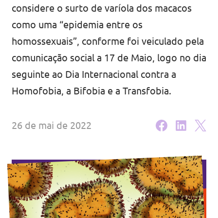
considere o surto de varíola dos macacos
Eventos
como uma “epidemia entre os
homossexuais”, conforme foi veiculado pela
comunicação social a 17 de Maio, logo no dia
Junta-te ao Volt!
seguinte ao Dia Internacional contra a
Homofobia, a Bifobia e a Transfobia.
26 de mai de 2022
Depressão Kristin
Fazer donativo
Contactos