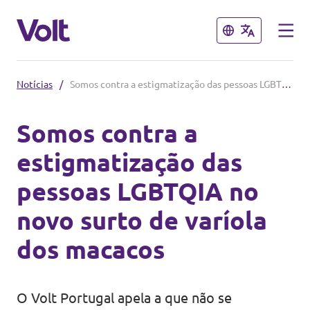
Fechar
Fechar
Notícias
/
Somos contra a estigmatização das pessoas LGBTQIA no novo surto de varíola dos macacos
Outros capítulos do Volt
Somos contra a
Volt Espanha
estigmatização das
Políticas
Volt Países Baixos
pessoas LGBTQIA no
Volt Alemanha
Sobre o Volt
novo surto de varíola
Volt Bélgica
Pessoas
dos macacos
Volt França
Notícias
O Volt Portugal apela a que não se