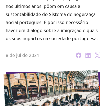
nos últimos anos, põem em causa a
Eventos
sustentabilidade do Sistema de Segurança
Social português. É por isso necessário
haver um diálogo sobre a imigração e quais
Junta-te ao Volt!
os seus impactos na sociedade portuguesa.
8 de jul de 2021
Depressão Kristin
Fazer donativo
Contactos