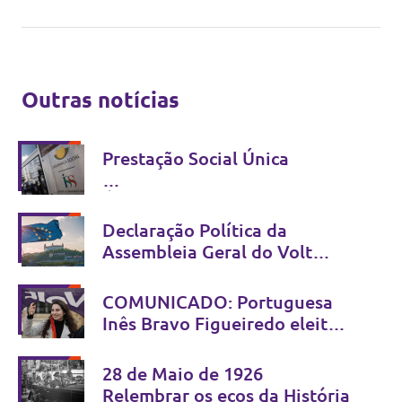
Outras notícias
Prestação Social Única
É possível simplificar sem
criminalizar - Não se combate
Declaração Política da
fraude com estigma
Assembleia Geral do Volt
Europa
Bratislava, 13 e 14 de Junho
COMUNICADO: Portuguesa
de 2026
Inês Bravo Figueiredo eleita
Co-Presidente do Volt Europa
28 de Maio de 1926
Relembrar os ecos da História