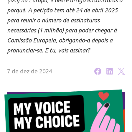
(IVG) na Europa, e neste artigo encontrarás o
Eventos
porquê. A petição tem até 24 de abril 2025
para reunir o número de assinaturas
necessárias (1 milhão) para poder chegar à
Comissão Europeia, obrigando-a depois a
Junta-te ao Volt!
pronunciar-se. E tu, vais assinar?
7 de dez de 2024
Depressão Kristin
Fazer donativo
Contactos