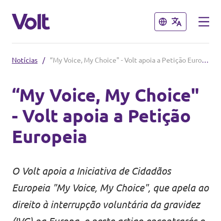
Fechar
Fechar
Notícias
/
“My Voice, My Choice" - Volt apoia a Petição Europeia
Outros capítulos do Volt
“My Voice, My Choice"
Volt Espanha
- Volt apoia a Petição
Políticas
Volt Países Baixos
Europeia
Volt Alemanha
Sobre o Volt
Volt Bélgica
O Volt apoia a Iniciativa de Cidadãos
Pessoas
Europeia "My Voice, My Choice", que apela ao
Volt França
direito à interrupção voluntária da gravidez
Notícias