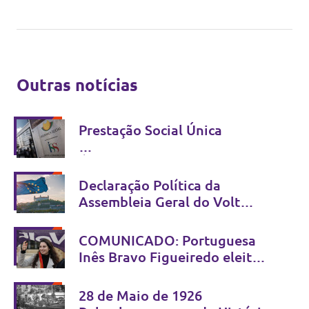
Outras notícias
Prestação Social Única
É possível simplificar sem
criminalizar - Não se combate
Declaração Política da
fraude com estigma
Assembleia Geral do Volt
Europa
Bratislava, 13 e 14 de Junho
COMUNICADO: Portuguesa
de 2026
Inês Bravo Figueiredo eleita
Co-Presidente do Volt Europa
28 de Maio de 1926