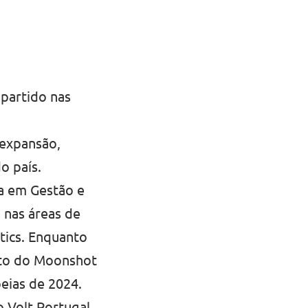
 partido nas
 expansão,
o país.
da em Gestão e
 nas áreas de
ytics. Enquanto
nto do Moonshot
eias de 2024.
 Volt Portugal.