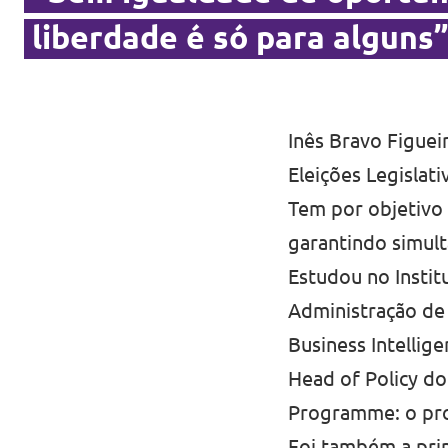
liberdade é só para alguns
Inês Bravo Figuei
Eleições Legislat
Tem por objetivo
garantindo simult
Estudou no Instit
Administração de
Business Intellig
Head of Policy d
Programme: o prog
Foi também a prin