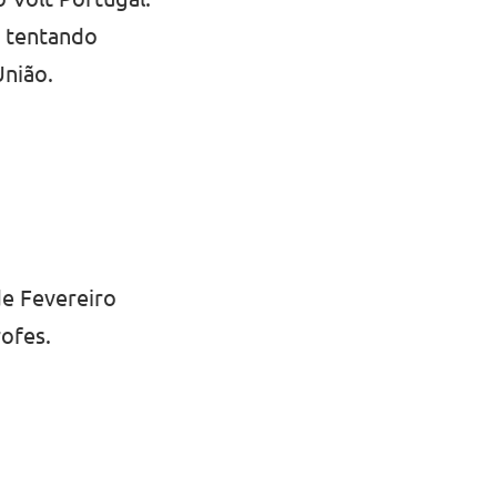
, tentando
União.
de Fevereiro
ofes.