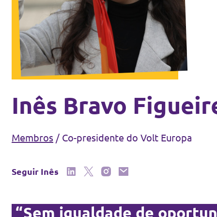
Eventos
Junta-te ao Volt!
Inês Bravo Figuei
Depressão Kristin
Membros
/
Co-presidente do Volt Europa
Seguir Inês
Fazer donativo
Contactos
“Sem igualdade de oportun