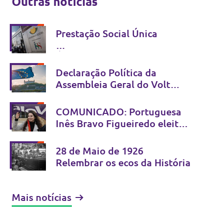
Outras notícias
Prestação Social Única
É possível simplificar sem
criminalizar - Não se combate
Declaração Política da
fraude com estigma
Assembleia Geral do Volt
Europa
Bratislava, 13 e 14 de Junho
COMUNICADO: Portuguesa
de 2026
Inês Bravo Figueiredo eleita
Co-Presidente do Volt Europa
28 de Maio de 1926
Relembrar os ecos da História
Mais notícias