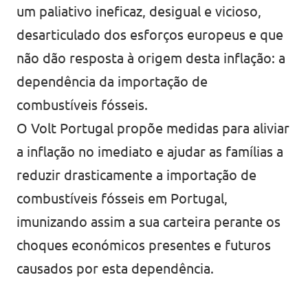
um paliativo ineficaz, desigual e vicioso,
Eventos
desarticulado dos esforços europeus e que
não dão resposta à origem desta inflação: a
dependência da importação de
Junta-te ao Volt!
combustíveis fósseis.
O Volt Portugal propõe medidas para aliviar
a inflação no imediato e ajudar as famílias a
reduzir drasticamente a importação de
Depressão Kristin
combustíveis fósseis em Portugal,
imunizando assim a sua carteira perante os
choques económicos presentes e futuros
Fazer donativo
causados por esta dependência.
Contactos