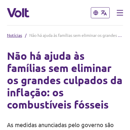
Fechar
Fechar
Notícias
/
Não há ajuda às famílias sem eliminar os grandes culpados da inflação: os combustíveis fósseis
Outros capítulos do Volt
Não há ajuda às
Volt Espanha
famílias sem eliminar
Políticas
Volt Países Baixos
os grandes culpados da
Volt Alemanha
Sobre o Volt
inflação: os
Volt Bélgica
Pessoas
combustíveis fósseis
Volt França
Notícias
As medidas anunciadas pelo governo são